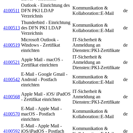
Outlook - Einrichtung des
Kommunikation &
4100511
DFN PKI LDAP
de
Kollaboration::E-Mail
Verzeichnis
Thunderbird - Einrichtung
Kommunikation &
4100513
des DFN PKI LDAP
de
Kollaboration::E-Mail
Verzeichnis
Microsoft Outlook -
IT-Sicherheit &
4100519
Windows - Zertifikat
Anmeldung an
de
einrichten
Diensten::PKI-Zertifikate
IT-Sicherheit &
Apple Mail - macOS -
4100521
Anmeldung an
de
Zertifikat einrichten
Diensten::PKI-Zertifikate
E-Mail - Google Gmail -
Kommunikation &
4100542
Android - Postfach
de
Kollaboration::E-Mail
einrichten
IT-Sicherheit &
Apple Mail - iOS/ iPadOS
4100568
Anmeldung an
de
- Zertifikat einrichten
Diensten::PKI-Zertifikate
E-Mail - Apple Mail -
Kommunikation &
4100570
macOS - Postfach
de
Kollaboration::E-Mail
einrichten
E-Mail - Apple Mail -
Kommunikation &
4100592
iOS/iPadOS - Postfach
de