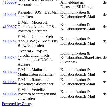
Versand von E-Mails zum
4100689
Anmeldung an
de
Accountablauf
Diensten::ZIH-Login
Kalender - iOS - DavMail
Kommunikation &
4100691
de
einrichten
Kollaboration::E-Mail
E-Mail - Microsoft
Kommunikation &
4100697
Outlook - Android/iOS -
de
Kollaboration::E-Mail
Postfach einrichten
E-Mail - Outlook Web
Kommunikation &
4100747
App (OWA) - E-Mails im
de
Kollaboration::E-Mail
Browser abrufen
Overleaf - Projekte
Kommunikation &
verschwunden nach
4100785
Kollaboration::ShareLatex
de
Änderung der E-Mail-
(Overleaf)
Adresse
E-Mail - Mailman-
Kommunikation &
4100786
de
Mailinglisten einrichten
Kollaboration::E-Mail
E-Mail - Raum- und
Kommunikation &
4100847
de
Ressourcen-Postfächer
Kollaboration::E-Mail
E-Mail - Verteiltes
Kommunikation &
4100864
Postfach beantragen und
de
Kollaboration::E-Mail
verwenden
Powered by Znuny