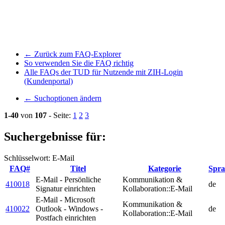
← Zurück zum FAQ-Explorer
So verwenden Sie die FAQ richtig
Alle FAQs der TUD für Nutzende mit ZIH-Login
(Kundenportal)
← Suchoptionen ändern
1-40
von
107
- Seite:
1
2
3
Suchergebnisse für:
Schlüsselwort: E-Mail
FAQ#
Titel
Kategorie
Spra
E-Mail - Persönliche
Kommunikation &
410018
de
Signatur einrichten
Kollaboration::E-Mail
E-Mail - Microsoft
Kommunikation &
410022
Outlook - Windows -
de
Kollaboration::E-Mail
Postfach einrichten