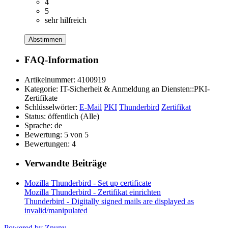
4
5
sehr hilfreich
Abstimmen
FAQ-Information
Artikelnummer:
4100919
Kategorie:
IT-Sicherheit & Anmeldung an Diensten::PKI-
Zertifikate
Schlüsselwörter:
E-Mail
PKI
Thunderbird
Zertifikat
Status:
öffentlich (Alle)
Sprache:
de
Bewertung:
5 von 5
Bewertungen:
4
Verwandte Beiträge
Mozilla Thunderbird - Set up certificate
Mozilla Thunderbird - Zertifikat einrichten
Thunderbird - Digitally signed mails are displayed as
invalid/manipulated
Powered by Znuny