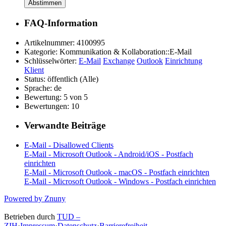
Abstimmen
FAQ-Information
Artikelnummer:
4100995
Kategorie:
Kommunikation & Kollaboration::E-Mail
Schlüsselwörter:
E-Mail
Exchange
Outlook
Einrichtung
Klient
Status:
öffentlich (Alle)
Sprache:
de
Bewertung:
5 von 5
Bewertungen:
10
Verwandte Beiträge
E-Mail - Disallowed Clients
E-Mail - Microsoft Outlook - Android/iOS - Postfach
einrichten
E-Mail - Microsoft Outlook - macOS - Postfach einrichten
E-Mail - Microsoft Outlook - Windows - Postfach einrichten
Powered by Znuny
Betrieben durch
TUD –
ZIH
·
Impressum
·
Datenschutz
·
Barrierefreiheit