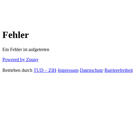
Fehler
Ein Fehler ist aufgetreten
Powered by Znuny
Betrieben durch
TUD – ZIH
·
Impressum
·
Datenschutz
·
Barrierefreiheit