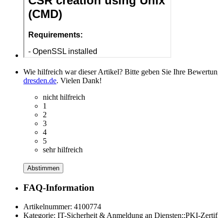
Wie hilfreich war dieser Artikel? Bitte geben Sie Ihre Bewertu
dresden.de
. Vielen Dank!
nicht hilfreich
1
2
3
4
5
sehr hilfreich
Abstimmen
FAQ-Information
Artikelnummer:
4100774
Kategorie:
IT-Sicherheit & Anmeldung an Diensten::PKI-Zertif