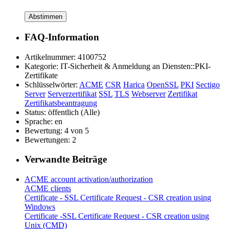
Abstimmen
FAQ-Information
Artikelnummer:
4100752
Kategorie:
IT-Sicherheit & Anmeldung an Diensten::PKI-
Zertifikate
Schlüsselwörter:
ACME
CSR
Harica
OpenSSL
PKI
Sectigo
Server
Serverzertifikat
SSL
TLS
Webserver
Zertifikat
Zertifikatsbeantragung
Status:
öffentlich (Alle)
Sprache:
en
Bewertung:
4 von 5
Bewertungen:
2
Verwandte Beiträge
ACME account activation/authorization
ACME clients
Certificate - SSL Certificate Request - CSR creation using
Windows
Certificate -SSL Certificate Request - CSR creation using
Unix (CMD)