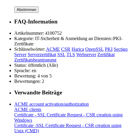
Abstimmen
FAQ-Information
Artikelnummer:
4100752
Kategorie:
IT-Sicherheit & Anmeldung an Diensten::PKI-
Zertifikate
Schlüsselwörter:
ACME
CSR
Harica
OpenSSL
PKI
Sectigo
Server
Serverzertifikat
SSL
TLS
Webserver
Zertifikat
Zertifikatsbeantragung
Status:
öffentlich (Alle)
Sprache:
en
Bewertung:
4 von 5
Bewertungen:
2
Verwandte Beiträge
ACME account activation/authorization
ACME clients
Certificate - SSL Certificate Request - CSR creation using
Windows
Certificate -SSL Certificate Request - CSR creation using
Unix (CMD)