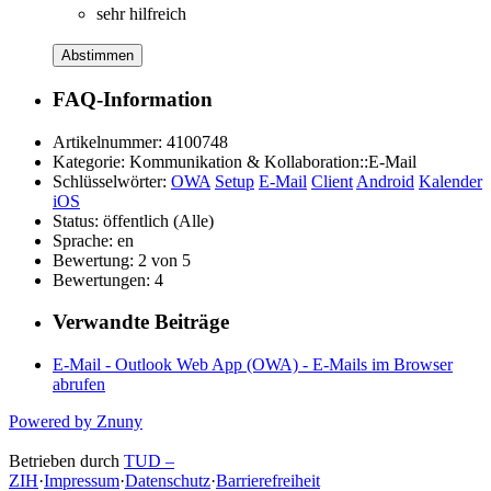
sehr hilfreich
Abstimmen
FAQ-Information
Artikelnummer:
4100748
Kategorie:
Kommunikation & Kollaboration::E-Mail
Schlüsselwörter:
OWA
Setup
E-Mail
Client
Android
Kalender
iOS
Status:
öffentlich (Alle)
Sprache:
en
Bewertung:
2 von 5
Bewertungen:
4
Verwandte Beiträge
E-Mail - Outlook Web App (OWA) - E-Mails im Browser
abrufen
Powered by Znuny
Betrieben durch
TUD –
ZIH
·
Impressum
·
Datenschutz
·
Barrierefreiheit