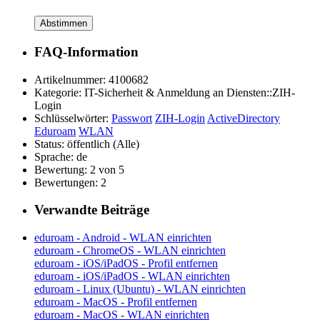
Abstimmen
FAQ-Information
Artikelnummer:
4100682
Kategorie:
IT-Sicherheit & Anmeldung an Diensten::ZIH-
Login
Schlüsselwörter:
Passwort
ZIH-Login
ActiveDirectory
Eduroam
WLAN
Status:
öffentlich (Alle)
Sprache:
de
Bewertung:
2 von 5
Bewertungen:
2
Verwandte Beiträge
eduroam - Android - WLAN einrichten
eduroam - ChromeOS - WLAN einrichten
eduroam - iOS/iPadOS - Profil entfernen
eduroam - iOS/iPadOS - WLAN einrichten
eduroam - Linux (Ubuntu) - WLAN einrichten
eduroam - MacOS - Profil entfernen
eduroam - MacOS - WLAN einrichten