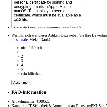
Wie hilfreich war dieser Artikel? Bitte geben Sie Ihre Bewertu
dresden.de
. Vielen Dank!
nicht hilfreich
1
2
3
4
5
sehr hilfreich
Abstimmen
FAQ-Information
Artikelnummer:
4100522
Kategorie:
IT-Sicherheit & Anmeldung an Diensten::PKI-Zertif