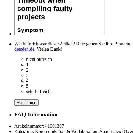
Wie hilfreich war dieser Artikel? Bitte geben Sie Ihre Bewertu
dresden.de
. Vielen Dank!
nicht hilfreich
1
2
3
4
5
sehr hilfreich
Abstimmen
FAQ-Information
Artikelnummer:
41001307
Kategorie:
Kommunikation & Kollaboration::ShareLatex (Over