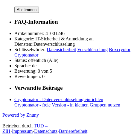
Abstimmen
FAQ-Information
Artikelnummer:
41001246
Kategorie:
IT-Sicherheit & Anmeldung an
Diensten::Datenverschlüsselung
Schlüsselwörter:
Datensicherheit
Verschlüsselung
Boxcryptor
Cryptomator
Status:
öffentlich (Alle)
Sprache:
de
Bewertung:
0 von 5
Bewertungen:
0
Verwandte Beiträge
Cryptomator - Datenverschlüsselung einrichten
Cryptomator - freie Version - in kleinen Gruppen nutzen
Powered by Znuny
Betrieben durch
TUD –
ZIH
·
Impressum
·
Datenschutz
·
Barrierefreiheit