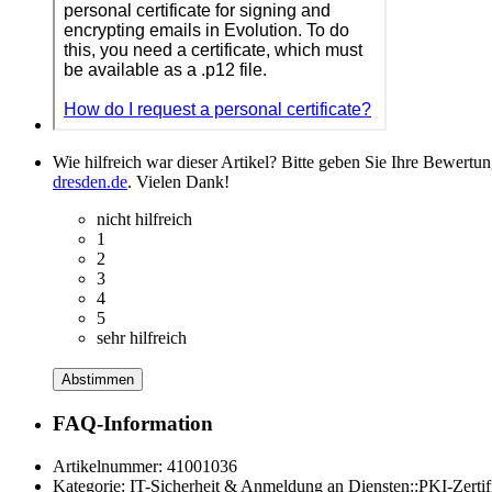
Wie hilfreich war dieser Artikel? Bitte geben Sie Ihre Bewertu
dresden.de
. Vielen Dank!
nicht hilfreich
1
2
3
4
5
sehr hilfreich
Abstimmen
FAQ-Information
Artikelnummer:
41001036
Kategorie:
IT-Sicherheit & Anmeldung an Diensten::PKI-Zertif