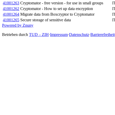
41001263
Cryptomator - free version - for use in small groups
I
41001262
Cryptomator - How to set up data encryption
I
41001264
Migrate data from Boxcryptor to Cryptomator
I
41001265
Secure storage of sensitive data
I
Powered by Znuny
Betrieben durch
TUD – ZIH
·
Impressum
·
Datenschutz
·
Barrierefreiheit