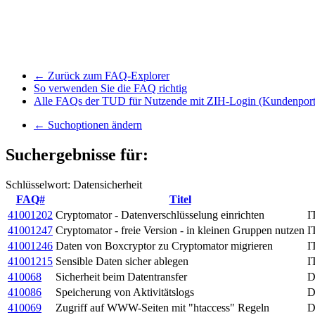
← Zurück zum FAQ-Explorer
So verwenden Sie die FAQ richtig
Alle FAQs der TUD für Nutzende mit ZIH-Login (Kundenport
← Suchoptionen ändern
Suchergebnisse für:
Schlüsselwort: Datensicherheit
FAQ#
Titel
41001202
Cryptomator - Datenverschlüsselung einrichten
I
41001247
Cryptomator - freie Version - in kleinen Gruppen nutzen
I
41001246
Daten von Boxcryptor zu Cryptomator migrieren
I
41001215
Sensible Daten sicher ablegen
I
410068
Sicherheit beim Datentransfer
D
410086
Speicherung von Aktivitätslogs
D
410069
Zugriff auf WWW-Seiten mit "htaccess" Regeln
D