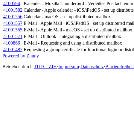
4100594
Kalender - Mozilla Thunderbird - Verteiltes Postfach einri
41001582
Calendar - Apple calendar - iOS/iPadOS - set up distribut
41001556
Calendar - macOS - set up distributed mailbox
41001557
E-Mail - Apple Mail - iOS/iPadOS - set up distributed mai
41001555
E-Mail - Apple Mail - macOS - set up distributed mailbox
41001571
E-Mail - Outlook - Integrating a distributed mailbox
4100866
E-Mail - Requesting and using a distributed mailbox
41001487
Requesting a group certificate for functional login or dist
Powered by Znuny
Betrieben durch
TUD – ZIH
·
Impressum
·
Datenschutz
·
Barrierefreiheit