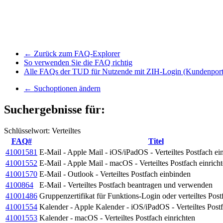
← Zurück zum FAQ-Explorer
So verwenden Sie die FAQ richtig
Alle FAQs der TUD für Nutzende mit ZIH-Login (Kundenport
← Suchoptionen ändern
Suchergebnisse für:
Schlüsselwort: Verteiltes
FAQ#
Titel
41001581
E-Mail - Apple Mail - iOS/iPadOS - Verteiltes Postfach ei
41001552
E-Mail - Apple Mail - macOS - Verteiltes Postfach einrich
41001570
E-Mail - Outlook - Verteiltes Postfach einbinden
4100864
E-Mail - Verteiltes Postfach beantragen und verwenden
41001486
Gruppenzertifikat für Funktions-Login oder verteiltes Pos
41001554
Kalender - Apple Kalender - iOS/iPadOS - Verteiltes Postf
41001553
Kalender - macOS - Verteiltes Postfach einrichten