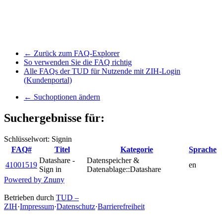
← Zurück zum FAQ-Explorer
So verwenden Sie die FAQ richtig
Alle FAQs der TUD für Nutzende mit ZIH-Login
(Kundenportal)
← Suchoptionen ändern
Suchergebnisse für:
Schlüsselwort: Signin
FAQ#
Titel
Kategorie
Sprache
Datashare -
Datenspeicher &
41001519
en
Sign in
Datenablage::Datashare
Powered by Znuny
Betrieben durch
TUD –
ZIH
·
Impressum
·
Datenschutz
·
Barrierefreiheit