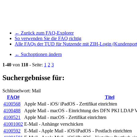
← Zurück zum FAQ-Explorer
So verwenden Sie die FAQ richtig
Alle FAQs der TUD für Nutzende mit ZIH-Login (Kundenport
← Suchoptionen ändern
1-40
von
118
- Seite:
1
2
3
Suchergebnisse für:
Schlüsselwort: Mail
FAQ#
Titel
4100568
Apple Mail - iOS/ iPadOS - Zertifikat einrichten
4100488
Apple Mail - macOS - Einrichtung des DFN PKI LDAP V
4100521
Apple Mail - macOS - Zertifikat einrichten
41001002
E-Mail - Anhänge verschicken
4100592
E-Mail - Apple Mail - iOS/iPadOS - Postfach einrichten