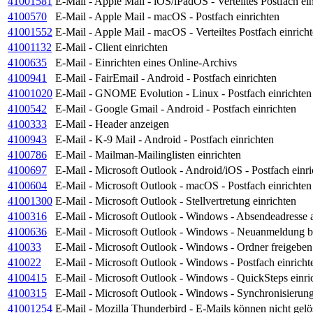
41001581
E-Mail - Apple Mail - iOS/iPadOS - Verteiltes Postfach ei
4100570
E-Mail - Apple Mail - macOS - Postfach einrichten
41001552
E-Mail - Apple Mail - macOS - Verteiltes Postfach einrich
41001132
E-Mail - Client einrichten
4100635
E-Mail - Einrichten eines Online-Archivs
4100941
E-Mail - FairEmail - Android - Postfach einrichten
41001020
E-Mail - GNOME Evolution - Linux - Postfach einrichten
4100542
E-Mail - Google Gmail - Android - Postfach einrichten
4100333
E-Mail - Header anzeigen
4100943
E-Mail - K-9 Mail - Android - Postfach einrichten
4100786
E-Mail - Mailman-Mailinglisten einrichten
4100697
E-Mail - Microsoft Outlook - Android/iOS - Postfach einri
4100604
E-Mail - Microsoft Outlook - macOS - Postfach einrichten
41001300
E-Mail - Microsoft Outlook - Stellvertretung einrichten
4100316
E-Mail - Microsoft Outlook - Windows - Absendeadresse a
4100636
E-Mail - Microsoft Outlook - Windows - Neuanmeldung b
410033
E-Mail - Microsoft Outlook - Windows - Ordner freigeben
410022
E-Mail - Microsoft Outlook - Windows - Postfach einricht
4100415
E-Mail - Microsoft Outlook - Windows - QuickSteps einri
4100315
E-Mail - Microsoft Outlook - Windows - Synchronisieru
41001254
E-Mail - Mozilla Thunderbird - E-Mails können nicht gel