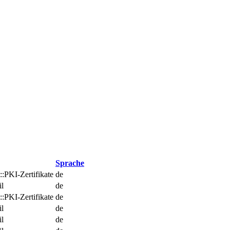
Sprache
:PKI-Zertifikate
de
l
de
:PKI-Zertifikate
de
l
de
l
de