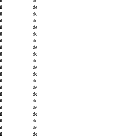
l
de
l
de
l
de
l
de
l
de
l
de
l
de
l
de
l
de
l
de
l
de
l
de
l
de
l
de
l
de
l
de
l
de
l
de
l
de
l
de
l
de