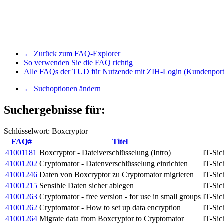
← Zurück zum FAQ-Explorer
So verwenden Sie die FAQ richtig
Alle FAQs der TUD für Nutzende mit ZIH-Login (Kundenport
← Suchoptionen ändern
Suchergebnisse für:
Schlüsselwort: Boxcryptor
FAQ#
Titel
41001181
Boxcryptor - Dateiverschlüsselung (Intro)
IT-Sic
41001202
Cryptomator - Datenverschlüsselung einrichten
IT-Sic
41001246
Daten von Boxcryptor zu Cryptomator migrieren
IT-Sic
41001215
Sensible Daten sicher ablegen
IT-Sic
41001263
Cryptomator - free version - for use in small groups
IT-Sic
41001262
Cryptomator - How to set up data encryption
IT-Sic
41001264
Migrate data from Boxcryptor to Cryptomator
IT-Sic