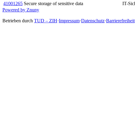
41001265
Secure storage of sensitive data
IT-Sic
Powered by Znuny
Betrieben durch
TUD – ZIH
·
Impressum
·
Datenschutz
·
Barrierefreiheit