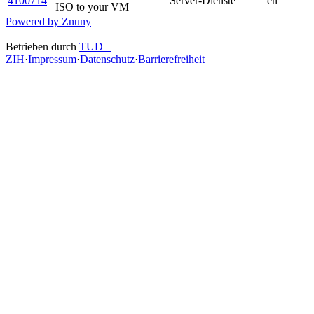
4100714
Server-Dienste
en
ISO to your VM
Powered by Znuny
Betrieben durch
TUD –
ZIH
·
Impressum
·
Datenschutz
·
Barrierefreiheit