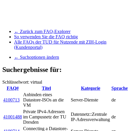
← Zurück zum FAQ-Explorer
So verwenden Sie die FAQ richtig
Alle FAQs der TUD für Nutzende mit ZIH-Login
(Kundenportal)
← Suchoptionen ändern
Suchergebnisse für:
Schlüsselwort: virtual
FAQ#
Titel
Kategorie
Sprache
Anbinden eines
4100713
Datastore-ISOs an die
Server-Dienste
de
VM
Private IPv4-Adressen
Datennetz::Zentrale
41001488
im Campusnetz der TU
de
IP-Adressverwaltung
Dresden
Connecting a Datastore-