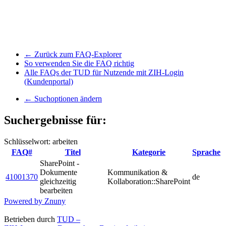
← Zurück zum FAQ-Explorer
So verwenden Sie die FAQ richtig
Alle FAQs der TUD für Nutzende mit ZIH-Login
(Kundenportal)
← Suchoptionen ändern
Suchergebnisse für:
Schlüsselwort: arbeiten
FAQ#
Titel
Kategorie
Sprache
SharePoint -
Dokumente
Kommunikation &
41001370
de
gleichzeitig
Kollaboration::SharePoint
bearbeiten
Powered by Znuny
Betrieben durch
TUD –