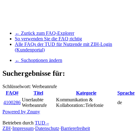
← Zurück zum FAQ-Explorer
So verwenden Sie die FAQ richtig
Alle FAQs der TUD für Nutzende mit ZIH-Login
(Kundenportal)
← Suchoptionen ändern
Suchergebnisse für:
Schlüsselwort: Werbeanrufe
FAQ#
Titel
Kategorie
Sprache
Unerlaubte
Kommunikation &
4100286
de
Werbeanrufe
Kollaboration::Telefonie
Powered by Znuny
Betrieben durch
TUD –
ZIH
·
Impressum
·
Datenschutz
·
Barrierefreiheit