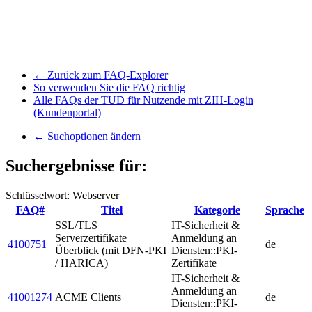
← Zurück zum FAQ-Explorer
So verwenden Sie die FAQ richtig
Alle FAQs der TUD für Nutzende mit ZIH-Login
(Kundenportal)
← Suchoptionen ändern
Suchergebnisse für:
Schlüsselwort: Webserver
FAQ#
Titel
Kategorie
Sprache
SSL/TLS
IT-Sicherheit &
Serverzertifikate
Anmeldung an
4100751
de
Überblick (mit DFN-PKI
Diensten::PKI-
/ HARICA)
Zertifikate
IT-Sicherheit &
Anmeldung an
41001274
ACME Clients
de
Diensten::PKI-