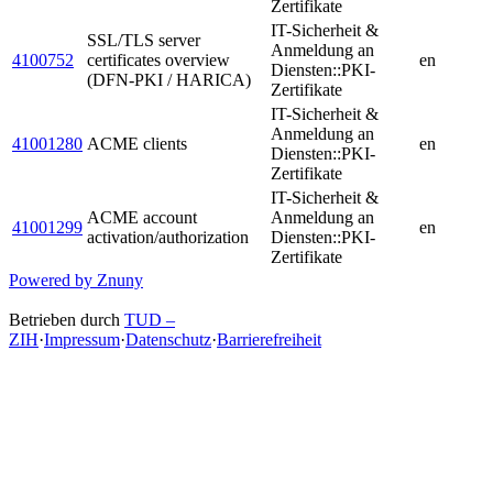
Zertifikate
IT-Sicherheit &
SSL/TLS server
Anmeldung an
4100752
certificates overview
en
Diensten::PKI-
(DFN-PKI / HARICA)
Zertifikate
IT-Sicherheit &
Anmeldung an
41001280
ACME clients
en
Diensten::PKI-
Zertifikate
IT-Sicherheit &
ACME account
Anmeldung an
41001299
en
activation/authorization
Diensten::PKI-
Zertifikate
Powered by Znuny
Betrieben durch
TUD –
ZIH
·
Impressum
·
Datenschutz
·
Barrierefreiheit