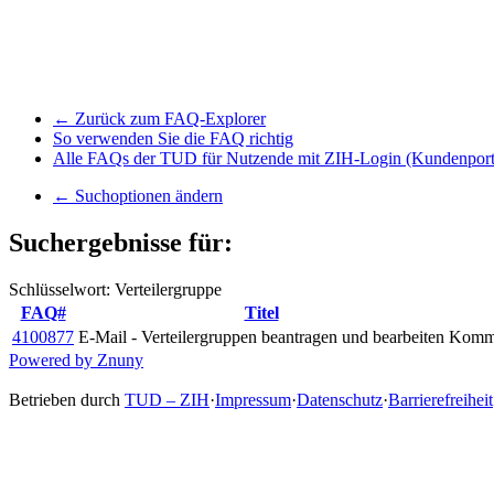
← Zurück zum FAQ-Explorer
So verwenden Sie die FAQ richtig
Alle FAQs der TUD für Nutzende mit ZIH-Login (Kundenport
← Suchoptionen ändern
Suchergebnisse für:
Schlüsselwort: Verteilergruppe
FAQ#
Titel
4100877
E-Mail - Verteilergruppen beantragen und bearbeiten
Kommu
Powered by Znuny
Betrieben durch
TUD – ZIH
·
Impressum
·
Datenschutz
·
Barrierefreiheit