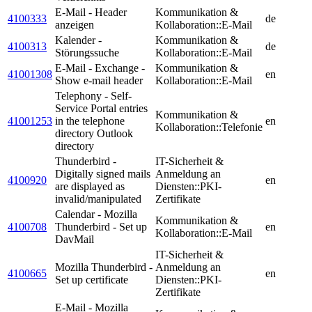
E-Mail - Header
Kommunikation &
4100333
de
anzeigen
Kollaboration::E-Mail
Kalender -
Kommunikation &
4100313
de
Störungssuche
Kollaboration::E-Mail
E-Mail - Exchange -
Kommunikation &
41001308
en
Show e-mail header
Kollaboration::E-Mail
Telephony - Self-
Service Portal entries
Kommunikation &
41001253
in the telephone
en
Kollaboration::Telefonie
directory Outlook
directory
Thunderbird -
IT-Sicherheit &
Digitally signed mails
Anmeldung an
4100920
en
are displayed as
Diensten::PKI-
invalid/manipulated
Zertifikate
Calendar - Mozilla
Kommunikation &
4100708
Thunderbird - Set up
en
Kollaboration::E-Mail
DavMail
IT-Sicherheit &
Mozilla Thunderbird -
Anmeldung an
4100665
en
Set up certificate
Diensten::PKI-
Zertifikate
E-Mail - Mozilla