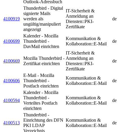
Outlook-Adressbuch
Thunderbird - Digital
IT-Sicherheit &
signierte Mails
Anmeldung an
4100919
werden als
de
Diensten::PKI-
ungültig/manipuliert
Zertifikate
angezeigt
Kalender - Mozilla
Kommunikation &
4100699
Thunderbird -
de
Kollaboration::E-Mail
DavMail einrichten
IT-Sicherheit &
Mozilla Thunderbird -
Anmeldung an
4100669
de
Zertifikat einrichten
Diensten::PKI-
Zertifikate
E-Mail - Mozilla
Kommunikation &
4100606
Thunderbird -
de
Kollaboration::E-Mail
Postfach einrichten
Kalender - Mozilla
Thunderbird -
Kommunikation &
4100594
de
Verteiltes Postfach
Kollaboration::E-Mail
einrichten
Thunderbird -
Einrichtung des DFN
Kommunikation &
4100513
de
PKI LDAP
Kollaboration::E-Mail
Verzeichnis