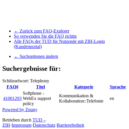
← Zurück zum FAQ-Explorer
So verwenden Sie die FAQ richtig
Alle FAQs der TUD für Nutzende mit ZIH-Login
(Kundenportal)
← Suchoptionen ändern
Suchergebnisse für:
Schlüsselwort: Telephony
FAQ#
Titel
Kategorie
Sprache
Softphone -
Kommunikation &
41001293
WebEx support
en
Kollaboration::Telefonie
policy
Powered by Znuny
Betrieben durch
TUD –
ZIH
·
Impressum
·
Datenschutz
·
Barrierefreiheit