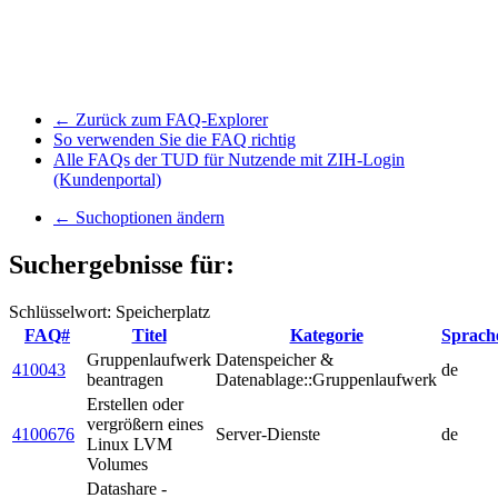
← Zurück zum FAQ-Explorer
So verwenden Sie die FAQ richtig
Alle FAQs der TUD für Nutzende mit ZIH-Login
(Kundenportal)
← Suchoptionen ändern
Suchergebnisse für:
Schlüsselwort: Speicherplatz
FAQ#
Titel
Kategorie
Sprach
Gruppenlaufwerk
Datenspeicher &
410043
de
beantragen
Datenablage::Gruppenlaufwerk
Erstellen oder
vergrößern eines
4100676
Server-Dienste
de
Linux LVM
Volumes
Datashare -