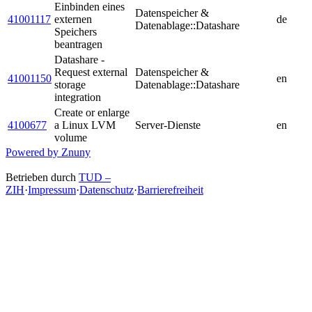
Einbinden eines
Datenspeicher &
41001117
externen
de
Datenablage::Datashare
Speichers
beantragen
Datashare -
Request external
Datenspeicher &
41001150
en
storage
Datenablage::Datashare
integration
Create or enlarge
4100677
a Linux LVM
Server-Dienste
en
volume
Powered by Znuny
Betrieben durch
TUD –
ZIH
·
Impressum
·
Datenschutz
·
Barrierefreiheit