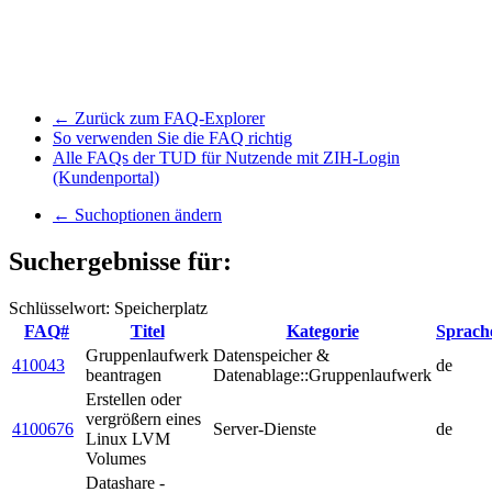
← Zurück zum FAQ-Explorer
So verwenden Sie die FAQ richtig
Alle FAQs der TUD für Nutzende mit ZIH-Login
(Kundenportal)
← Suchoptionen ändern
Suchergebnisse für:
Schlüsselwort: Speicherplatz
FAQ#
Titel
Kategorie
Sprach
Gruppenlaufwerk
Datenspeicher &
410043
de
beantragen
Datenablage::Gruppenlaufwerk
Erstellen oder
vergrößern eines
4100676
Server-Dienste
de
Linux LVM
Volumes
Datashare -