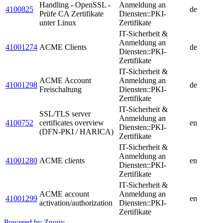
Handling - OpenSSL -
Anmeldung an
4100825
de
Prüfe CA Zertifikate
Diensten::PKI-
unter Linux
Zertifikate
IT-Sicherheit &
Anmeldung an
41001274
ACME Clients
de
Diensten::PKI-
Zertifikate
IT-Sicherheit &
ACME Account
Anmeldung an
41001298
de
Freischaltung
Diensten::PKI-
Zertifikate
IT-Sicherheit &
SSL/TLS server
Anmeldung an
4100752
certificates overview
en
Diensten::PKI-
(DFN-PKI / HARICA)
Zertifikate
IT-Sicherheit &
Anmeldung an
41001280
ACME clients
en
Diensten::PKI-
Zertifikate
IT-Sicherheit &
ACME account
Anmeldung an
41001299
en
activation/authorization
Diensten::PKI-
Zertifikate
Powered by Znuny