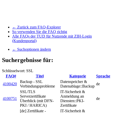
← Zurück zum FAQ-Explorer
So verwenden Sie die FAQ richtig
Alle FAQs der TUD für Nutzende mit ZIH-Login
(Kundenportal)
← Suchoptionen ändern
Suchergebnisse für:
Schlüsselwort: SSL
FAQ#
Titel
Kategorie
Sprache
Backup - SSL
Datenspeicher &
4100420
de
Verbindungsprobleme
Datenablage::Backup
SSL/TLS
IT-Sicherheit &
Serverzertifikate
Anmeldung an
4100751
de
Überblick (mit DFN-
Diensten::PKI-
PKI / HARICA)
Zertifikate
[de] Zertifikate -
IT-Sicherheit &