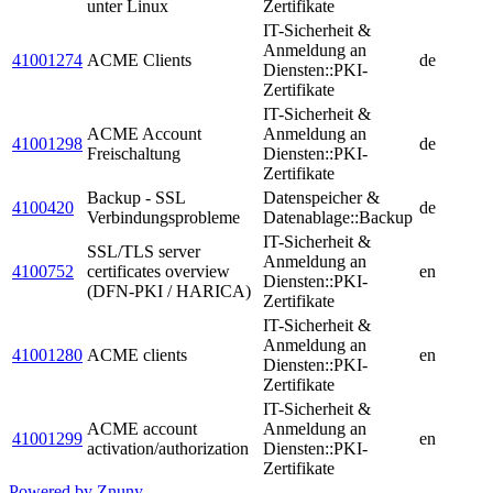
unter Linux
Zertifikate
IT-Sicherheit &
Anmeldung an
41001274
ACME Clients
de
Diensten::PKI-
Zertifikate
IT-Sicherheit &
ACME Account
Anmeldung an
41001298
de
Freischaltung
Diensten::PKI-
Zertifikate
Backup - SSL
Datenspeicher &
4100420
de
Verbindungsprobleme
Datenablage::Backup
IT-Sicherheit &
SSL/TLS server
Anmeldung an
4100752
certificates overview
en
Diensten::PKI-
(DFN-PKI / HARICA)
Zertifikate
IT-Sicherheit &
Anmeldung an
41001280
ACME clients
en
Diensten::PKI-
Zertifikate
IT-Sicherheit &
ACME account
Anmeldung an
41001299
en
activation/authorization
Diensten::PKI-
Zertifikate
Powered by Znuny