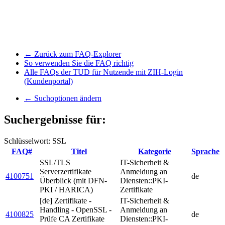
← Zurück zum FAQ-Explorer
So verwenden Sie die FAQ richtig
Alle FAQs der TUD für Nutzende mit ZIH-Login
(Kundenportal)
← Suchoptionen ändern
Suchergebnisse für:
Schlüsselwort: SSL
FAQ#
Titel
Kategorie
Sprache
SSL/TLS
IT-Sicherheit &
Serverzertifikate
Anmeldung an
4100751
de
Überblick (mit DFN-
Diensten::PKI-
PKI / HARICA)
Zertifikate
[de] Zertifikate -
IT-Sicherheit &
Handling - OpenSSL -
Anmeldung an
4100825
de
Prüfe CA Zertifikate
Diensten::PKI-