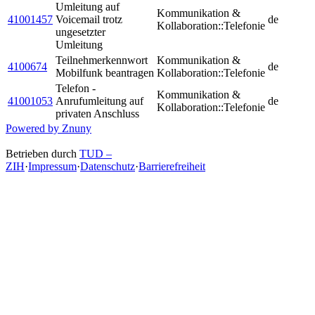
Umleitung auf
Kommunikation &
41001457
Voicemail trotz
de
Kollaboration::Telefonie
ungesetzter
Umleitung
Teilnehmerkennwort
Kommunikation &
4100674
de
Mobilfunk beantragen
Kollaboration::Telefonie
Telefon -
Kommunikation &
41001053
Anrufumleitung auf
de
Kollaboration::Telefonie
privaten Anschluss
Powered by Znuny
Betrieben durch
TUD –
ZIH
·
Impressum
·
Datenschutz
·
Barrierefreiheit