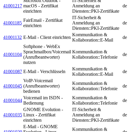
Microsoft Outlook -
IT-Sicherheit &
41001217
macOS - Zertifikat
Anmeldung an
de
einrichten
Diensten::PKI-Zertifikate
IT-Sicherheit &
FairEmail - Zertifikat
41001185
Anmeldung an
de
einrichten
Diensten::PKI-Zertifikate
Kommunikation &
41001132
E-Mail - Client einrichten
de
Kollaboration::E-Mail
Softphone - WebEx
Sprachmailbox/Voicemail
Kommunikation &
41001104
de
(Anrufbeantworter)
Kollaboration::Telefonie
nutzen
Kommunikation &
41001087
E-Mail - Verschlüsseln
de
Kollaboration::E-Mail
VoIP-Voicemail
Kommunikation &
41001045
(Anrufbeantworter)
de
Kollaboration::Telefonie
bedienen
Voicemail im ISDN -
Kommunikation &
41001044
de
Bedienung
Kollaboration::Telefonie
GNOME Evolution -
IT-Sicherheit &
41001035
Linux - Zertifikat
Anmeldung an
de
einrichten
Diensten::PKI-Zertifikate
E-Mail - GNOME
Kommunikation &
41001020
Evolution - Linux -
de