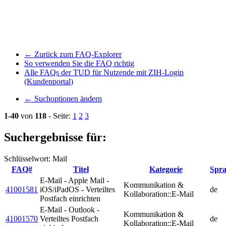
← Zurück zum FAQ-Explorer
So verwenden Sie die FAQ richtig
Alle FAQs der TUD für Nutzende mit ZIH-Login
(Kundenportal)
← Suchoptionen ändern
1-40
von
118
- Seite:
1
2
3
Suchergebnisse für:
Schlüsselwort: Mail
FAQ#
Titel
Kategorie
Spra
E-Mail - Apple Mail -
Kommunikation &
41001581
iOS/iPadOS - Verteiltes
de
Kollaboration::E-Mail
Postfach einrichten
E-Mail - Outlook -
Kommunikation &
41001570
Verteiltes Postfach
de
Kollaboration::E-Mail