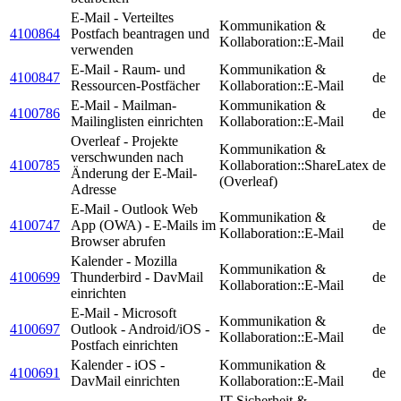
E-Mail - Verteiltes
Kommunikation &
4100864
Postfach beantragen und
de
Kollaboration::E-Mail
verwenden
E-Mail - Raum- und
Kommunikation &
4100847
de
Ressourcen-Postfächer
Kollaboration::E-Mail
E-Mail - Mailman-
Kommunikation &
4100786
de
Mailinglisten einrichten
Kollaboration::E-Mail
Overleaf - Projekte
Kommunikation &
verschwunden nach
4100785
Kollaboration::ShareLatex
de
Änderung der E-Mail-
(Overleaf)
Adresse
E-Mail - Outlook Web
Kommunikation &
4100747
App (OWA) - E-Mails im
de
Kollaboration::E-Mail
Browser abrufen
Kalender - Mozilla
Kommunikation &
4100699
Thunderbird - DavMail
de
Kollaboration::E-Mail
einrichten
E-Mail - Microsoft
Kommunikation &
4100697
Outlook - Android/iOS -
de
Kollaboration::E-Mail
Postfach einrichten
Kalender - iOS -
Kommunikation &
4100691
de
DavMail einrichten
Kollaboration::E-Mail
IT-Sicherheit &