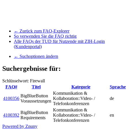
← Zurück zum FAQ-Explorer
So verwenden Sie die FAQ richtig
Alle FAQs der TUD für Nutzende mit ZIH-Login
(Kundenportal)
← Suchoptionen ändern
Suchergebnisse für:
Schlüsselwort: Firewall
FAQ#
Titel
Kategorie
Sprache
Kommunikation &
BigBlueButton
4100356
Kollaboration::Video- /
de
Voraussetzungen
Telefonkonferenzen
Kommunikation &
BigBlueButton
4100392
Kollaboration::Video- /
en
Requirements
Telefonkonferenzen
Powered by Znuny