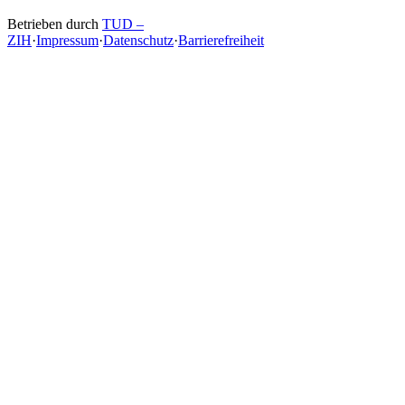
Betrieben durch
TUD –
ZIH
·
Impressum
·
Datenschutz
·
Barrierefreiheit