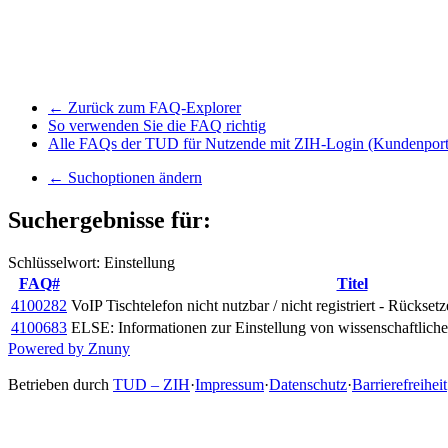
← Zurück zum FAQ-Explorer
So verwenden Sie die FAQ richtig
Alle FAQs der TUD für Nutzende mit ZIH-Login (Kundenport
← Suchoptionen ändern
Suchergebnisse für:
Schlüsselwort: Einstellung
FAQ#
Titel
4100282
VoIP Tischtelefon nicht nutzbar / nicht registriert - Rückse
4100683
ELSE: Informationen zur Einstellung von wissenschaftlic
Powered by Znuny
Betrieben durch
TUD – ZIH
·
Impressum
·
Datenschutz
·
Barrierefreiheit