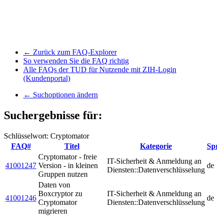
← Zurück zum FAQ-Explorer
So verwenden Sie die FAQ richtig
Alle FAQs der TUD für Nutzende mit ZIH-Login
(Kundenportal)
← Suchoptionen ändern
Suchergebnisse für:
Schlüsselwort: Cryptomator
FAQ#
Titel
Kategorie
Sp
Cryptomator - freie
IT-Sicherheit & Anmeldung an
41001247
Version - in kleinen
de
Diensten::Datenverschlüsselung
Gruppen nutzen
Daten von
Boxcryptor zu
IT-Sicherheit & Anmeldung an
41001246
de
Cryptomator
Diensten::Datenverschlüsselung
migrieren