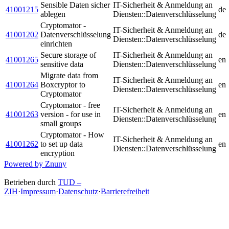
Sensible Daten sicher
IT-Sicherheit & Anmeldung an
41001215
de
ablegen
Diensten::Datenverschlüsselung
Cryptomator -
IT-Sicherheit & Anmeldung an
41001202
Datenverschlüsselung
de
Diensten::Datenverschlüsselung
einrichten
Secure storage of
IT-Sicherheit & Anmeldung an
41001265
en
sensitive data
Diensten::Datenverschlüsselung
Migrate data from
IT-Sicherheit & Anmeldung an
41001264
Boxcryptor to
en
Diensten::Datenverschlüsselung
Cryptomator
Cryptomator - free
IT-Sicherheit & Anmeldung an
41001263
version - for use in
en
Diensten::Datenverschlüsselung
small groups
Cryptomator - How
IT-Sicherheit & Anmeldung an
41001262
to set up data
en
Diensten::Datenverschlüsselung
encryption
Powered by Znuny
Betrieben durch
TUD –
ZIH
·
Impressum
·
Datenschutz
·
Barrierefreiheit