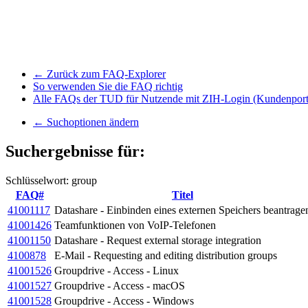
← Zurück zum FAQ-Explorer
So verwenden Sie die FAQ richtig
Alle FAQs der TUD für Nutzende mit ZIH-Login (Kundenport
← Suchoptionen ändern
Suchergebnisse für:
Schlüsselwort: group
FAQ#
Titel
41001117
Datashare - Einbinden eines externen Speichers beantrage
41001426
Teamfunktionen von VoIP-Telefonen
41001150
Datashare - Request external storage integration
4100878
E-Mail - Requesting and editing distribution groups
41001526
Groupdrive - Access - Linux
41001527
Groupdrive - Access - macOS
41001528
Groupdrive - Access - Windows