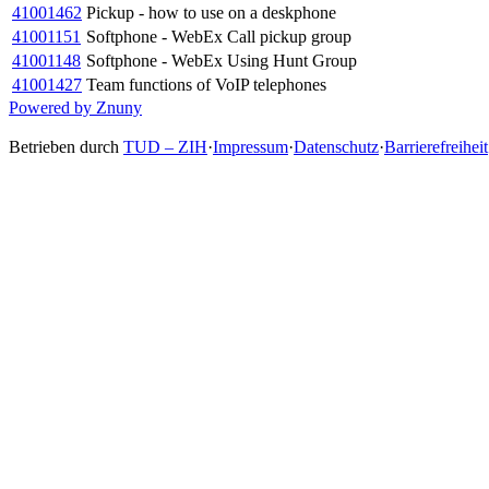
41001462
Pickup - how to use on a deskphone
41001151
Softphone - WebEx Call pickup group
41001148
Softphone - WebEx Using Hunt Group
41001427
Team functions of VoIP telephones
Powered by Znuny
Betrieben durch
TUD – ZIH
·
Impressum
·
Datenschutz
·
Barrierefreiheit