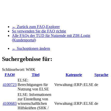
← Zurück zum FAQ-Explorer
So verwenden Sie die FAQ richtig
Alle FAQs der TUD für Nutzende mit ZIH-Login
(Kundenportal)
← Suchoptionen ändern
Suchergebnisse für:
Schlüsselwort: WHK
FAQ#
Titel
Kategorie
Sprache
ELSE:
4100723
Berechtigungen für
Verwaltung::ERP::ELSE
de
Nutzung von ELSE
ELSE: Informationen
zur Einstellung von
4100683
wissenschaftlichen
Verwaltung::ERP::ELSE
de
Hilfskräften (SHK /