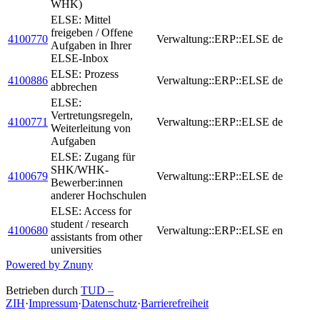
WHK)
ELSE: Mittel
freigeben / Offene
4100770
Verwaltung::ERP::ELSE
de
Aufgaben in Ihrer
ELSE-Inbox
ELSE: Prozess
4100886
Verwaltung::ERP::ELSE
de
abbrechen
ELSE:
Vertretungsregeln,
4100771
Verwaltung::ERP::ELSE
de
Weiterleitung von
Aufgaben
ELSE: Zugang für
SHK/WHK-
4100679
Verwaltung::ERP::ELSE
de
Bewerber:innen
anderer Hochschulen
ELSE: Access for
student / research
4100680
Verwaltung::ERP::ELSE
en
assistants from other
universities
Powered by Znuny
Betrieben durch
TUD –
ZIH
·
Impressum
·
Datenschutz
·
Barrierefreiheit