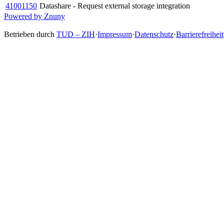
41001150
Datashare - Request external storage integration
Powered by Znuny
Betrieben durch
TUD – ZIH
·
Impressum
·
Datenschutz
·
Barrierefreiheit