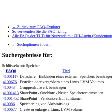
← Zurück zum FAQ-Explorer
So verwenden Sie die FAQ richtig
Alle FAQs der TUD für Nutzende mit ZIH-Login (Kundenport
← Suchoptionen ändern
Suchergebnisse für:
Schlüsselwort: Speicher
FAQ#
Titel
41001117
Datashare - Einbinden eines externen Speichers beantrage
4100676
Erstellen oder vergrößern eines Linux LVM Volumes
410043
Gruppenlaufwerk beantragen
41001413
SharePoint - OneNote - Neuen Speicherort einstellen
41001452
SharePoint - Versionsverlauf aufräumen
410086
Speicherung von Aktivitätslogs
4100677
Create or enlarge a Linux LVM volume