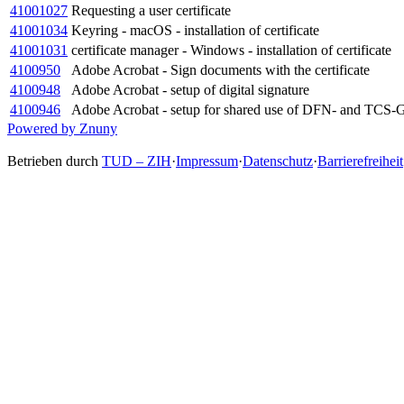
41001027
Requesting a user certificate
41001034
Keyring - macOS - installation of certificate
41001031
certificate manager - Windows - installation of certificate
4100950
Adobe Acrobat - Sign documents with the certificate
4100948
Adobe Acrobat - setup of digital signature
4100946
Adobe Acrobat - setup for shared use of DFN- and TCS-Ge
Powered by Znuny
Betrieben durch
TUD – ZIH
·
Impressum
·
Datenschutz
·
Barrierefreiheit