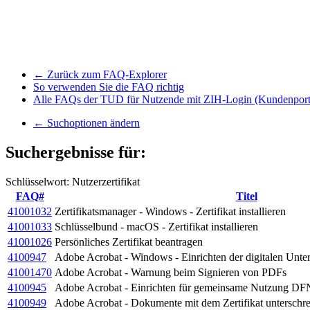
← Zurück zum FAQ-Explorer
So verwenden Sie die FAQ richtig
Alle FAQs der TUD für Nutzende mit ZIH-Login (Kundenport
← Suchoptionen ändern
Suchergebnisse für:
Schlüsselwort: Nutzerzertifikat
FAQ#
Titel
41001032
Zertifikatsmanager - Windows - Zertifikat installieren
41001033
Schlüsselbund - macOS - Zertifikat installieren
41001026
Persönliches Zertifikat beantragen
4100947
Adobe Acrobat - Windows - Einrichten der digitalen Unter
41001470
Adobe Acrobat - Warnung beim Signieren von PDFs
4100945
Adobe Acrobat - Einrichten für gemeinsame Nutzung DFN
4100949
Adobe Acrobat - Dokumente mit dem Zertifikat unterschr