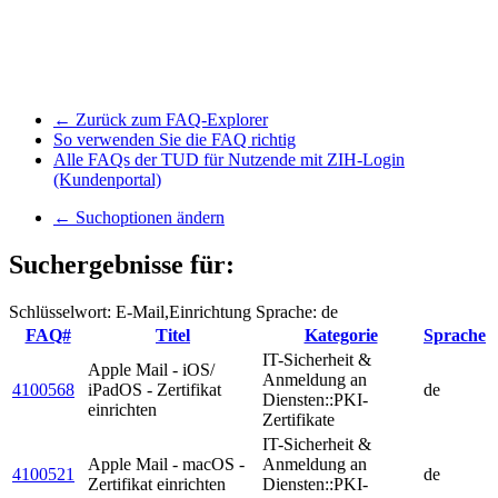
← Zurück zum FAQ-Explorer
So verwenden Sie die FAQ richtig
Alle FAQs der TUD für Nutzende mit ZIH-Login
(Kundenportal)
← Suchoptionen ändern
Suchergebnisse für:
Schlüsselwort: E-Mail,Einrichtung
Sprache: de
FAQ#
Titel
Kategorie
Sprache
IT-Sicherheit &
Apple Mail - iOS/
Anmeldung an
4100568
iPadOS - Zertifikat
de
Diensten::PKI-
einrichten
Zertifikate
IT-Sicherheit &
Apple Mail - macOS -
Anmeldung an
4100521
de
Zertifikat einrichten
Diensten::PKI-