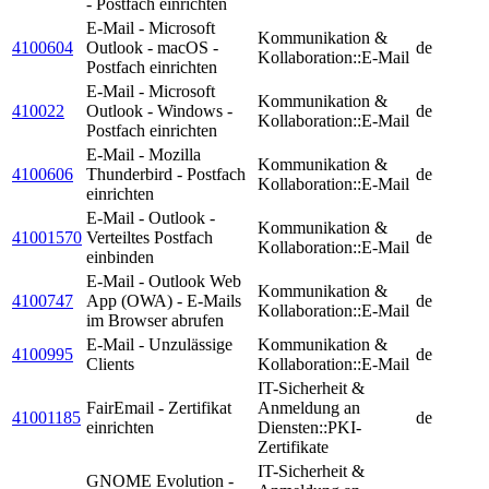
- Postfach einrichten
E-Mail - Microsoft
Kommunikation &
4100604
Outlook - macOS -
de
Kollaboration::E-Mail
Postfach einrichten
E-Mail - Microsoft
Kommunikation &
410022
Outlook - Windows -
de
Kollaboration::E-Mail
Postfach einrichten
E-Mail - Mozilla
Kommunikation &
4100606
Thunderbird - Postfach
de
Kollaboration::E-Mail
einrichten
E-Mail - Outlook -
Kommunikation &
41001570
Verteiltes Postfach
de
Kollaboration::E-Mail
einbinden
E-Mail - Outlook Web
Kommunikation &
4100747
App (OWA) - E-Mails
de
Kollaboration::E-Mail
im Browser abrufen
E-Mail - Unzulässige
Kommunikation &
4100995
de
Clients
Kollaboration::E-Mail
IT-Sicherheit &
FairEmail - Zertifikat
Anmeldung an
41001185
de
einrichten
Diensten::PKI-
Zertifikate
IT-Sicherheit &
GNOME Evolution -