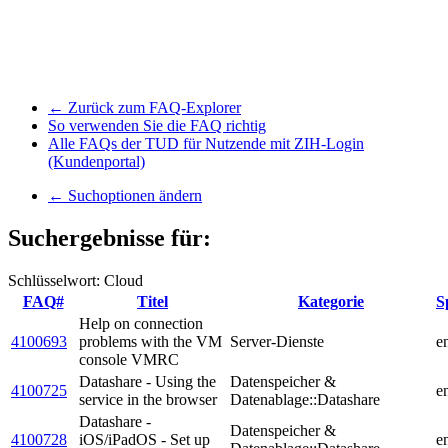
← Zurück zum FAQ-Explorer
So verwenden Sie die FAQ richtig
Alle FAQs der TUD für Nutzende mit ZIH-Login
(Kundenportal)
← Suchoptionen ändern
Suchergebnisse für:
Schlüsselwort: Cloud
FAQ#
Titel
Kategorie
S
Help on connection
4100693
problems with the VM
Server-Dienste
e
console VMRC
Datashare - Using the
Datenspeicher &
4100725
e
service in the browser
Datenablage::Datashare
Datashare -
Datenspeicher &
4100728
iOS/iPadOS - Set up
e