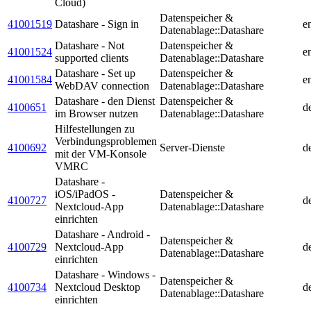
Cloud)
Datenspeicher &
41001519
Datashare - Sign in
e
Datenablage::Datashare
Datashare - Not
Datenspeicher &
41001524
e
supported clients
Datenablage::Datashare
Datashare - Set up
Datenspeicher &
41001584
e
WebDAV connection
Datenablage::Datashare
Datashare - den Dienst
Datenspeicher &
4100651
d
im Browser nutzen
Datenablage::Datashare
Hilfestellungen zu
Verbindungsproblemen
4100692
Server-Dienste
d
mit der VM-Konsole
VMRC
Datashare -
iOS/iPadOS -
Datenspeicher &
4100727
d
Nextcloud-App
Datenablage::Datashare
einrichten
Datashare - Android -
Datenspeicher &
4100729
Nextcloud-App
d
Datenablage::Datashare
einrichten
Datashare - Windows -
Datenspeicher &
4100734
Nextcloud Desktop
d
Datenablage::Datashare
einrichten