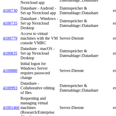
Datenablage::Datashare
Nextcloud app
Datashare - Android -
Datenspeicher &
4100730
e
Set up Nextcloud app
Datenablage::Datashare
Datashare - Windows -
Datenspeicher &
4100735
Set up Nextcloud
e
Datenablage::Datashare
Desktop
Access to virtual
4100779
machines with the VM
Server-Dienste
e
console VMRC
Datashare - macOS -
Datenspeicher &
4100835
Set up Nextcloud
e
Datenablage::Datashare
Desktop
Initial logon for
Windows Server
4100880
Server-Dienste
e
requires password
change
Datashare -
Datenspeicher &
4100993
Collaborative editing
e
Datenablage::Datashare
of files
Requesting and
managing virtual
41001466
machines
Server-Dienste
e
(Research/Enterprise