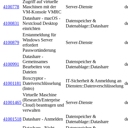
Zugriff auf virtuelle
4100778
Maschinen mit der
Server-Dienste
d
VM-Konsole VMRC
Datashare - macOS -
Datenspeicher &
4100831
Nextcloud Desktop
d
Datenablage::Datashare
einrichten
Erstanmeldung für
Windows Server
4100879
Server-Dienste
d
erfordert
Passwortänderung
Datashare -
Gemeinsames
Datenspeicher &
4100991
d
Bearbeiten von
Datenablage::Datashare
Dateien
Boxcryptor -
IT-Sicherheit & Anmeldung an
41001181
Dateiverschlüsselung
d
Diensten::Datenverschlüsselung
(Intro)
Virtuelle Maschine
(Research/Enterprise
41001465
Server-Dienste
d
Cloud) beantragen und
verwalten
Datenspeicher &
41001518
Datashare - Anmelden
d
Datenablage::Datashare
Datashare - Nicht
Datenspeicher &