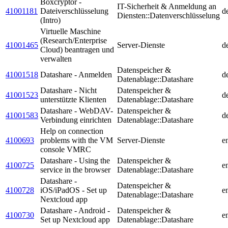
Boxcryptor -
IT-Sicherheit & Anmeldung an
41001181
Dateiverschlüsselung
d
Diensten::Datenverschlüsselung
(Intro)
Virtuelle Maschine
(Research/Enterprise
41001465
Server-Dienste
d
Cloud) beantragen und
verwalten
Datenspeicher &
41001518
Datashare - Anmelden
d
Datenablage::Datashare
Datashare - Nicht
Datenspeicher &
41001523
d
unterstützte Klienten
Datenablage::Datashare
Datashare - WebDAV-
Datenspeicher &
41001583
d
Verbindung einrichten
Datenablage::Datashare
Help on connection
4100693
problems with the VM
Server-Dienste
e
console VMRC
Datashare - Using the
Datenspeicher &
4100725
e
service in the browser
Datenablage::Datashare
Datashare -
Datenspeicher &
4100728
iOS/iPadOS - Set up
e
Datenablage::Datashare
Nextcloud app
Datashare - Android -
Datenspeicher &
4100730
e
Set up Nextcloud app
Datenablage::Datashare