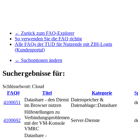
← Zurück zum FAQ-Explorer
So verwenden Sie die FAQ richtig
Alle FAQs der TUD für Nutzende mit ZIH-Login
(Kundenportal)
← Suchoptionen ändern
Suchergebnisse für:
Schlüsselwort: Cloud
FAQ#
Titel
Kategorie
S
Datashare - den Dienst
Datenspeicher &
4100651
d
im Browser nutzen
Datenablage::Datashare
Hilfestellungen zu
Verbindungsproblemen
4100692
Server-Dienste
d
mit der VM-Konsole
VMRC
Datashare -