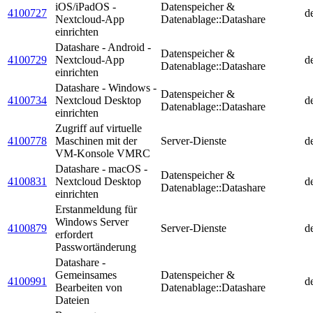
iOS/iPadOS -
Datenspeicher &
4100727
d
Nextcloud-App
Datenablage::Datashare
einrichten
Datashare - Android -
Datenspeicher &
4100729
Nextcloud-App
d
Datenablage::Datashare
einrichten
Datashare - Windows -
Datenspeicher &
4100734
Nextcloud Desktop
d
Datenablage::Datashare
einrichten
Zugriff auf virtuelle
4100778
Maschinen mit der
Server-Dienste
d
VM-Konsole VMRC
Datashare - macOS -
Datenspeicher &
4100831
Nextcloud Desktop
d
Datenablage::Datashare
einrichten
Erstanmeldung für
Windows Server
4100879
Server-Dienste
d
erfordert
Passwortänderung
Datashare -
Gemeinsames
Datenspeicher &
4100991
d
Bearbeiten von
Datenablage::Datashare
Dateien