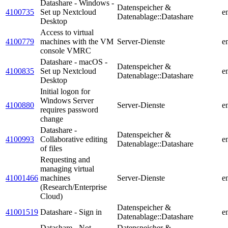
Datashare - Windows -
Datenspeicher &
4100735
Set up Nextcloud
e
Datenablage::Datashare
Desktop
Access to virtual
4100779
machines with the VM
Server-Dienste
e
console VMRC
Datashare - macOS -
Datenspeicher &
4100835
Set up Nextcloud
e
Datenablage::Datashare
Desktop
Initial logon for
Windows Server
4100880
Server-Dienste
e
requires password
change
Datashare -
Datenspeicher &
4100993
Collaborative editing
e
Datenablage::Datashare
of files
Requesting and
managing virtual
41001466
machines
Server-Dienste
e
(Research/Enterprise
Cloud)
Datenspeicher &
41001519
Datashare - Sign in
e
Datenablage::Datashare
Datashare - Not
Datenspeicher &